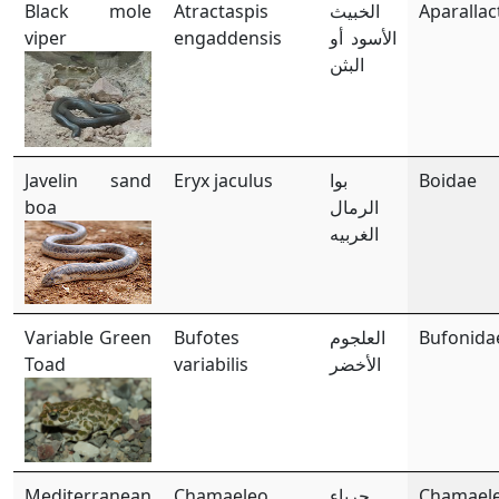
Black mole
Atractaspis
الخبيث
Aparallac
viper
engaddensis
الأسود أو
البثن
Javelin sand
Eryx jaculus
بوا
Boidae
boa
الرمال
الغربيه
Variable Green
Bufotes
العلجوم
Bufonida
Toad
variabilis
الأخضر
Mediterranean
Chamaeleo
حرباء
Chamael