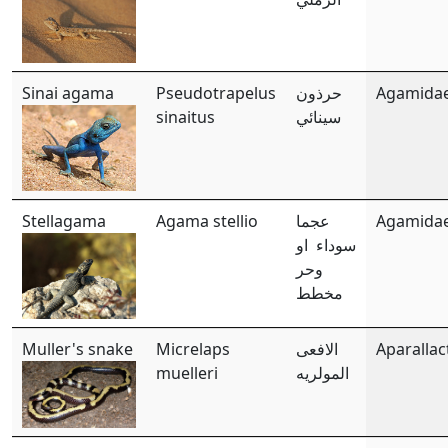
Sinai agama
Pseudotrapelus
حرذون
Agamida
sinaitus
سينائي
Stellagama
Agama stellio
عجما
Agamida
سوداء او
وحر
مخطط
Muller's snake
Micrelaps
الافعى
Aparallac
muelleri
المولريه