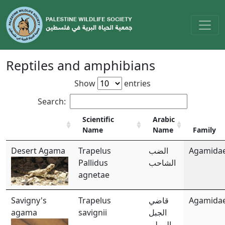
Reptiles and amphibians
Show
entries
Search:
Scientific
Arabic
Name
Name
Family
Desert Agama
Trapelus
الضب
Agamida
Pallidus
الشاحب
agnetae
Savigny's
Trapelus
قاضي
Agamida
agama
savignii
الجبل
الرملي