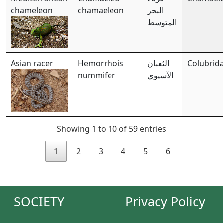
chameleon
chamaeleon
البحر
المتوسط
Asian racer
Hemorrhois
الثعبان
Colubrid
nummifer
الآسيوي
Showing 1 to 10 of 59 entries
1
2
3
4
5
6
SOCIETY
Privacy Policy